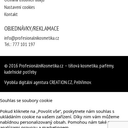
Nastavení cookies
Kontakt
OBJEDNÁVKY/REKLAMACE
info@profesionalnikosmetika.cz
Tel.:
777 101 197
© 2016
ProfesionálníKosmetika.cz
– tělová kosmetika, parfémy,
kadeřnické potřeby
Vyrobila
digitální agentura
CREATION.CZ
,
Pelhřimov
.
Souhlas se soubory cookie
Pokud kliknete na „Povolit vše“, poskytnete nám souhlas s
ukládáním cookie na vašem zařízení. Díky nim vám můžeme
nabídnou personalizovaný obsah. Pomohou nám také s
analýzami provozu a marketingem.