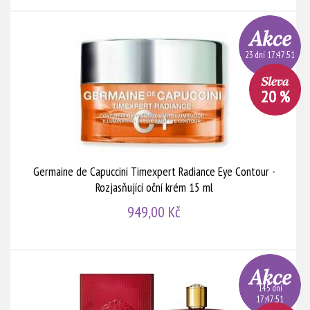
23 dní 17:47:51
20 %
Germaine de Capuccini Timexpert Radiance Eye Contour -
Rozjasňující oční krém 15 ml
949,00 Kč
145 dní
17:47:51