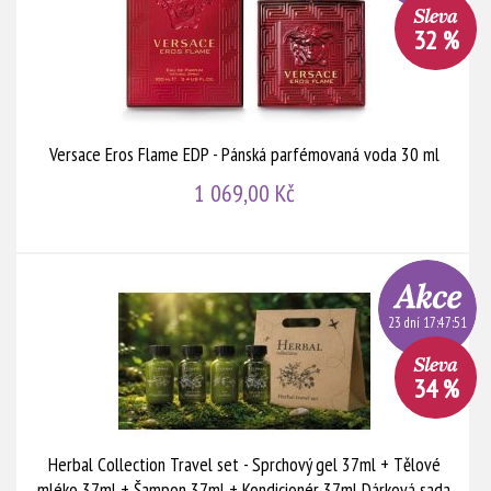
32 %
Versace Eros Flame EDP - Pánská parfémovaná voda 30 ml
1 069,00 Kč
23 dní 17:47:51
34 %
Herbal Collection Travel set - Sprchový gel 37ml + Tělové
mléko 37ml + Šampon 37ml + Kondicionér 37ml Dárková sada