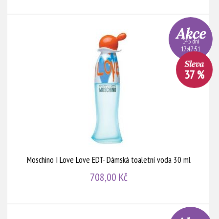
145 dní
17:47:51
37 %
Moschino I Love Love EDT- Dámská toaletní voda 30 ml
708,00 Kč