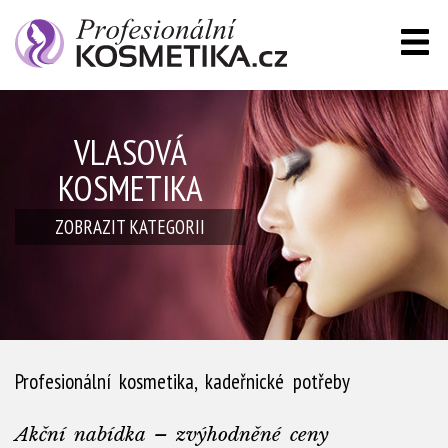
VLASOVÁ
pleťová kosmetika
PARFÉMY
KOSMETIKA
ZOBRAZIT
KATEGORII
ZOBRAZIT
KATEGORII
Profesionální kosmetika, kadeřnické potřeby
Akční nabídka – zvýhodněné ceny