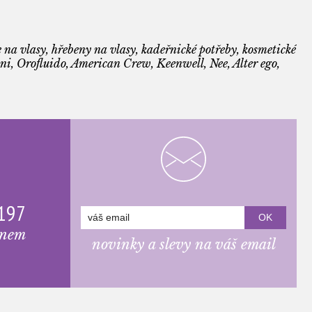
 na vlasy, hřebeny na vlasy, kadeřnické potřeby, kosmetické
i, Orofluido, American Crew, Keenwell, Nee, Alter ego,
 197
onem
novinky a slevy na váš email