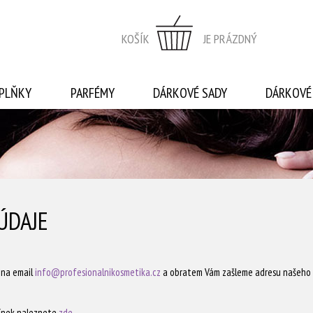
KOŠÍK
JE PRÁZDNÝ
PLŇKY
PARFÉMY
DÁRKOVÉ SADY
DÁRKOVÉ
ÚDAJE
 na email
info@profesionalnikosmetika.cz
a obratem Vám zašleme adresu našeho s
ínek naleznete
zde
.