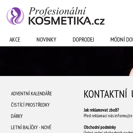
Přihlásit se
AKCE
NOVINKY
DOPRODEJ
MÓDNÍ DO
KONTAKTNÍ 
ADVENTNÍ KALENDÁŘE
ČISTÍCÍ PROSTŘEDKY
Jak reklamovat zboží?
DÁRKY
Před reklamací nás informujte
LETNÍ BALÍČKY - NOVÉ
Obchodní podmínky
Úplné znění obchodních podm