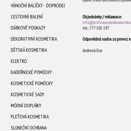
VÁNOČNÍ BALÍČKY - DOPRODEJ
CESTOVNÍ BALENÍ
Objednávky / reklamace:
info@profesionalnikosmetika
DÁRKOVÉ POUKAZY
tel.: 777 101 197
DEKORATIVNÍ KOSMETIKA
Odpovědná osoba za provoz e
DĚTSKÁ KOSMETIKA
Jindrová Eva
ELEKTRO
KADEŘNICKÉ POMŮCKY
KOSMETICKÉ POMŮCKY
KOSMETICKÉ SADY
MÓDNÍ DOPLŇKY
PLEŤOVÁ KOSMETIKA
SLUNEČNÍ OCHRANA