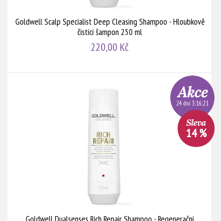
Goldwell Scalp Specialist Deep Cleasing Shampoo - Hloubkově
čistící šampon 250 ml
220,00 Kč
24 dní 3:16:20
14 %
Goldwell Dualsenses Rich Repair Shampoo - Regenerační