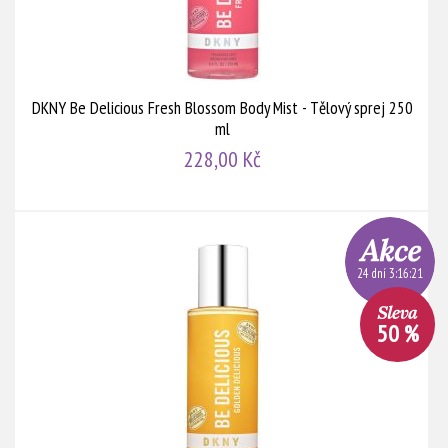
DKNY Be Delicious Fresh Blossom Body Mist - Tělový sprej 250
ml
228,00 Kč
24 dní 3:16:20
50 %