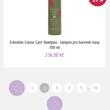
Echosline Colour Care Shampoo - šampon pro barvené vlasy
300 ml
236,00 Kč
1
2
3
4
5
51
...