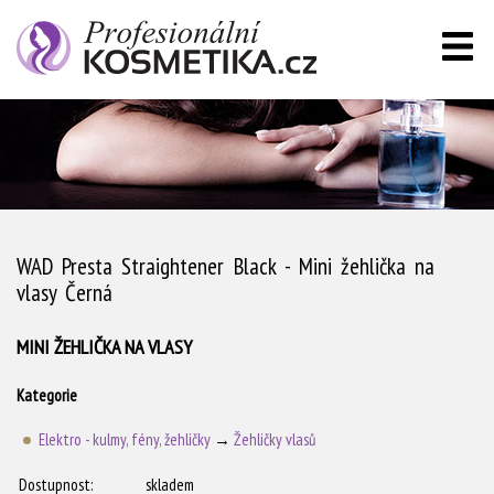
WAD Presta Straightener Black - Mini žehlička na
vlasy Černá
MINI ŽEHLIČKA NA VLASY
Kategorie
Elektro - kulmy, fény, žehličky
→
Žehličky vlasů
Dostupnost:
skladem