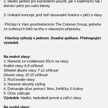
2. Ideální partner pro každodenní použití, jak v kadeřnictví tak i
domácí péče pro vaše klienty
3. Unikátní koncept, jenž boří dosavadní hranice v péči o vlasy
Přichází k Vám prostřednictvím The Colomer Group, jednoho
ze světových lídrů na trhu s vlasovými přípravky.
Všechny výhody v jednom. Snadná aplikace. Překvapující
výsledek
.
Na mokré vlasy:
1. Naneste ze vzdálenosti 20cm na vlasy
Krátké vlasy 6-8 stříknutí
Středně dlouhé vlasy 7-12 stříknutí
Dlouhé vlasy 10-15 stříknutí
2. Rozčesejte vlasy
3. Naneste obvyklý styling
4. Dotvarujte účes pomocí: fénu, žehličky čí kulmy
5. Účes zafixujte
Výsledek
: hladké, hedvábně jemné a zářící vlasy
Na suché vlasy: