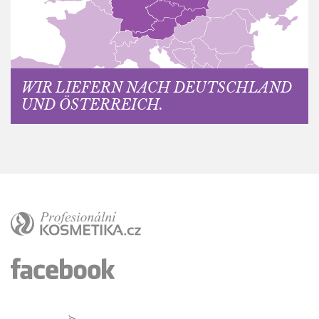
WIR LIEFERN NACH DEUTSCHLAND
UND ÖSTERREICH.