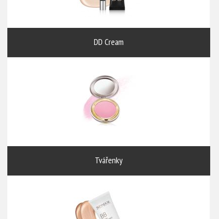
DD Cream
Tvářenky