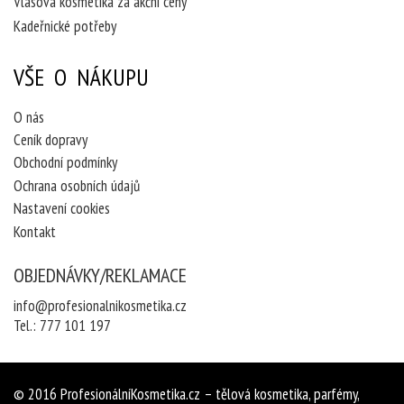
Vlasová kosmetika za akční ceny
Kadeřnické potřeby
VŠE O NÁKUPU
O nás
Ceník dopravy
Obchodní podmínky
Ochrana osobních údajů
Nastavení cookies
Kontakt
OBJEDNÁVKY/REKLAMACE
info@profesionalnikosmetika.cz
Tel.:
777 101 197
© 2016
ProfesionálníKosmetika.cz
– tělová kosmetika, parfémy,