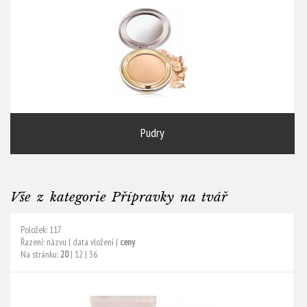
Pudry
Vše z kategorie Přípravky na tvář
Položek: 117
Řazení:
názvu
|
data vložení
|
ceny
Na stránku:
20
|
12
|
36