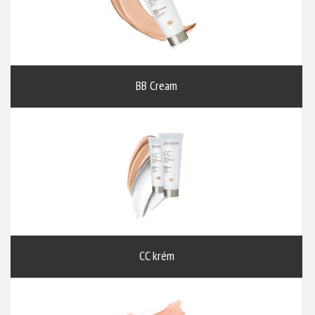
BB Cream
CC krém