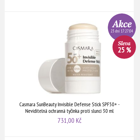
23 dní 17:27:03
25 %
Casmara SunBeauty Invisible Defense Stick SPF50+ -
Neviditelná ochranná tyčinka proti slunci 30 ml
731,00 Kč