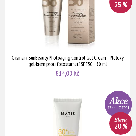
25 %
Casmara SunBeauty Photoaging Control Gel Cream - Pleťový
gel-krém proti fotostárnutí SPF50+ 50 ml
814,00 Kč
23 dní 17:27:03
20 %