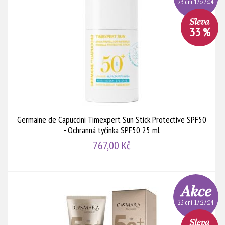
23 dní 17:27:03
33 %
Germaine de Capuccini Timexpert Sun Stick Protective SPF50
- Ochranná tyčinka SPF50 25 ml
767,00 Kč
23 dní 17:27:03