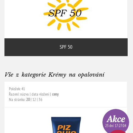
SPF 50
Vše z kategorie Krémy na opalování
Položek: 41
Řazení:
názvu
|
data vložení
|
ceny
Na stránku:
20
|
12
|
36
23 dní 17:27:03