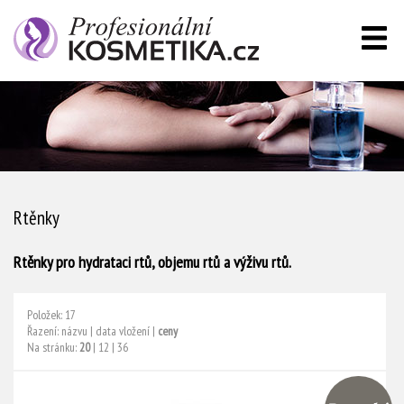
Rtěnky
Rtěnky pro hydrataci rtů, objemu rtů a výživu rtů.
Položek: 17
Řazení:
názvu
|
data vložení
|
ceny
Na stránku:
20
|
12
|
36