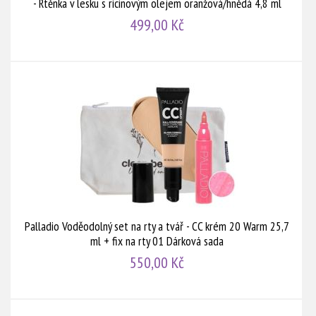
- Rtěnka v lesku s ricinovým olejem oranžová/hnědá 4,8 ml
499,00 Kč
Palladio Voděodolný set na rty a tvář - CC krém 20 Warm 25,7
ml + fix na rty 01 Dárková sada
550,00 Kč