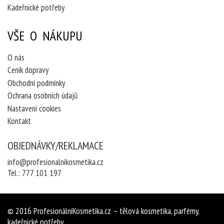
Kadeřnické potřeby
VŠE O NÁKUPU
O nás
Ceník dopravy
Obchodní podmínky
Ochrana osobních údajů
Nastavení cookies
Kontakt
OBJEDNÁVKY/REKLAMACE
info@profesionalnikosmetika.cz
Tel.:
777 101 197
© 2016
ProfesionálníKosmetika.cz
– tělová kosmetika, parfémy,
kadeřnické potřeby