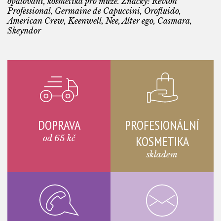
opalování, kosmetika pro muže. Značky: Revlon
Professional, Germaine de Capuccini, Orofluido,
American Crew, Keenwell, Nee, Alter ego, Casmara,
Skeyndor
DOPRAVA
PROFESIONÁLNÍ
od 65 kč
KOSMETIKA
skladem