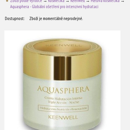
Zboží podle výrobce
→
Kosmetika
→
Keenwell
→
Pleťová kosmetika
→
Aquasphera - Globální ošetření pro intenzivní hydrataci
Dostupnost:
Zboží je momentálně neprodejné.