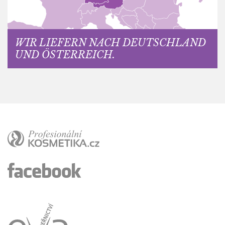
WIR LIEFERN NACH DEUTSCHLAND
UND ÖSTERREICH.