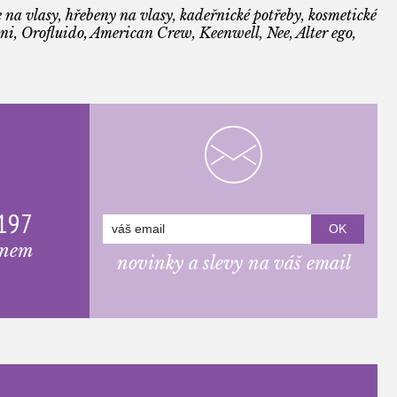
 na vlasy, hřebeny na vlasy, kadeřnické potřeby, kosmetické
i, Orofluido, American Crew, Keenwell, Nee, Alter ego,
 197
onem
novinky a slevy na váš email