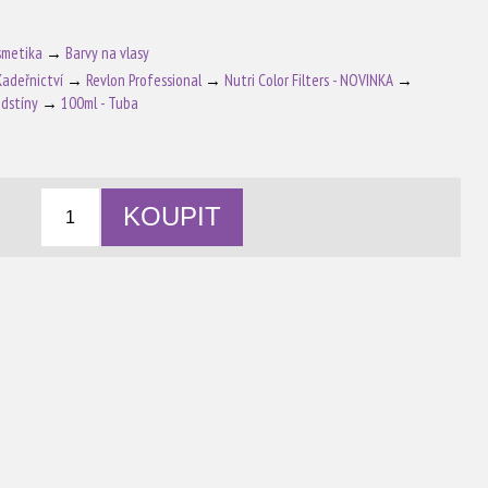
smetika
→
Barvy na vlasy
Kadeřnictví
→
Revlon Professional
→
Nutri Color Filters - NOVINKA
→
odstíny
→
100ml - Tuba