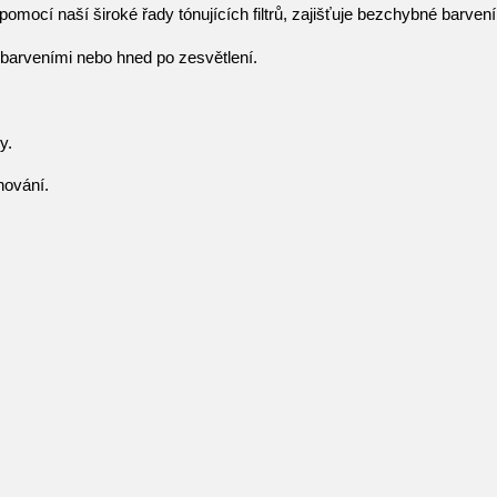
 pomocí naší široké řady tónujících filtrů, zajišťuje bezchybné barven
 barveními nebo hned po zesvětlení.
y.
nování.