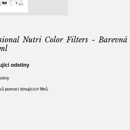
sional Nutri Color Filters - Barevn
ml
ující odstíny
dstíny
ů pomocí tónujících filtrů.