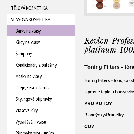
TĚLOVÁ KOSMETIKA
VLASOVÁ KOSMETIKA
Barvy na vlasy
Revlon Profes
Křídy na vlasy
platinum 100
Šampony
Kondicionéry a balzámy
Toning Filters - tón
Masky na vlasy
Toning Filters - tónující o
Oleje, séra a tonika
Upravte teplotu barvy vlas
Stylingové přípravky
PRO KOHO?
Vlasové kůry
Blondýnky/Brunetky.
Vypadávání vlasů
CO?
Přípravky proti lupům