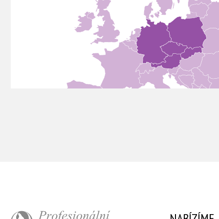
NABÍZÍME