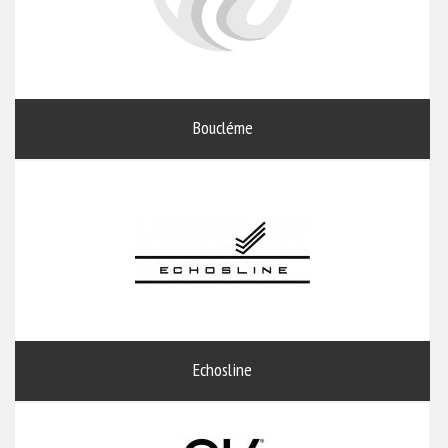
Boucléme
Echosline