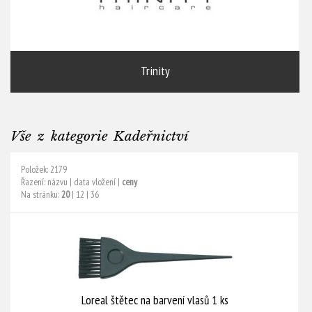
Trinity
Vše z kategorie Kadeřnictví
Položek: 2179
Řazení:
názvu
|
data vložení
|
ceny
Na stránku:
20
|
12
|
36
Loreal štětec na barvení vlasů 1 ks