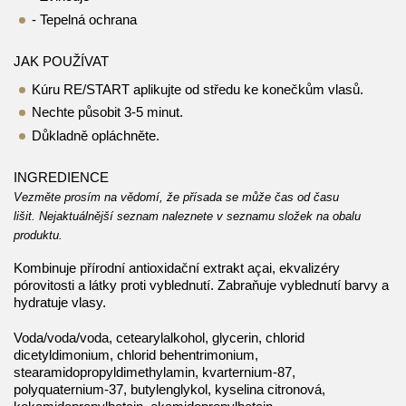
- Tepelná ochrana
JAK POUŽÍVAT
Kúru RE/START aplikujte od středu ke konečkům vlasů.
Nechte působit 3-5 minut.
Důkladně opláchněte.
INGREDIENCE
Vezměte prosím na vědomí, že přísada se může čas od času
lišit.
Nejaktuálnější seznam naleznete v seznamu složek na obalu
produktu.
Kombinuje přírodní antioxidační extrakt açai, ekvalizéry
pórovitosti a látky proti vyblednutí.
Zabraňuje vyblednutí barvy a
hydratuje vlasy.
Voda/voda/voda, cetearylalkohol, glycerin, chlorid
dicetyldimonium, chlorid behentrimonium,
stearamidopropyldimethylamin, kvarternium-87,
polyquaternium-37, butylenglykol, kyselina citronová,