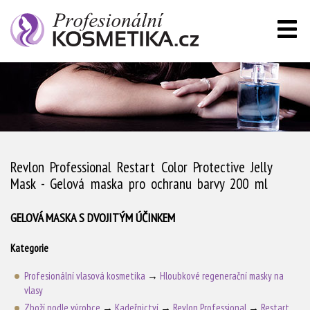
Revlon Professional Restart Color Protective Jelly
Mask - Gelová maska pro ochranu barvy 200 ml
GELOVÁ MASKA S DVOJITÝM ÚČINKEM
Kategorie
Profesionální vlasová kosmetika
→
Hloubkové regenerační masky na
vlasy
Zboží podle výrobce
→
Kadeřnictví
→
Revlon Professional
→
Restart