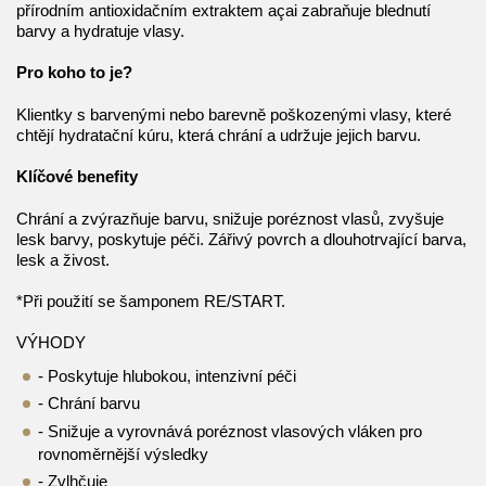
přírodním antioxidačním extraktem açai zabraňuje blednutí
barvy a hydratuje vlasy.
Pro koho to je?
Klientky s barvenými nebo barevně poškozenými vlasy, které
chtějí hydratační kúru, která chrání a udržuje jejich barvu.
Klíčové benefity
Chrání a zvýrazňuje barvu, snižuje poréznost vlasů, zvyšuje
lesk barvy, poskytuje péči.
Zářivý povrch a dlouhotrvající barva,
lesk a živost.
*Při použití se šamponem RE/START.
VÝHODY
- Poskytuje hlubokou, intenzivní péči
- Chrání barvu
- Snižuje a vyrovnává poréznost vlasových vláken pro
rovnoměrnější výsledky
- Zvlhčuje