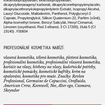
kokamidopropylbetain, ekamidopropylbetain,
dicaprylylterpeagenyl karbonát, dikapryliconethpropylenylacelin,
dikaprylacethronykolopropylenlylerin Extrakt, Isopropyl Alcohol,
Lauryl Glucoside, Maltodextrin, Panthenol, Polyglyceryl-3
Caprate, Propylenglykol, Silikon Quaternium-22, Parfém (vůně),
Alpha-Isomethyl Ionone, Benzyl Salicylát, Hexyl Cinnamal,
Limonen (oxyethanol, Red 3 ethanol, 3 CI 17200), žlutá 5 (CI
19140) .Y00604
PROFESIONÁLNÍ KOSMETIKA NABÍZÍ:
vlasová kosmetika, tělová kosmetika, pleťová kosmetika,
profesionální kosmetika, profesionální vlasová kosmetika,
kartáče na vlasy, hřebeny na vlasy, kadeřnické potřeby,
kosmetické pomůcky, kosmetické kufříky, krém na
opalování, kosmetika pro muže. Značky: Revlon
Professional, Germaine de Capuccini, Orofluido,
American Crew, Keenwell, Nee, Alter ego, Casmara,
Skeyndor