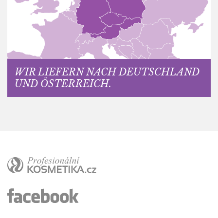
WIR LIEFERN NACH DEUTSCHLAND
UND ÖSTERREICH.