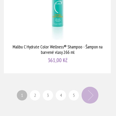
Malibu C Hydrate Color Wellness® Shampoo - Šampon na
barvené vlasy 266 ml
361,00 Kč
1
2
3
4
5