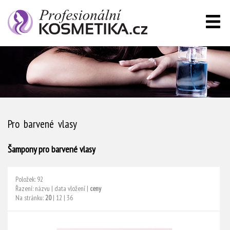
Pro barvené vlasy
Šampony pro barvené vlasy
Položek: 92
Řazení:
názvu
|
data vložení
|
ceny
Na stránku:
20
|
12
|
36