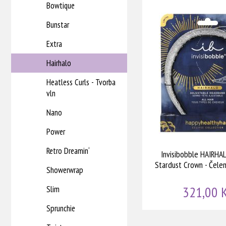
Bowtique
Doprodej
Bunstar
Extra
Hairhalo
Heatless Curls - Tvorba
vln
Nano
Power
Retro Dreamin‘
Invisibobble HAIRHAL
Stardust Crown - Čelen
Showerwrap
321,00 
Slim
Sprunchie