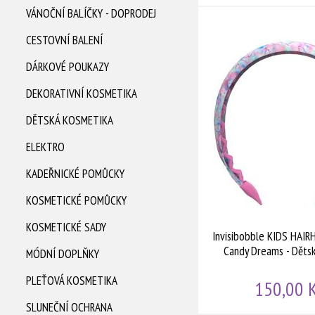
VÁNOČNÍ BALÍČKY - DOPRODEJ
Invisibobble HAIRHALO Miss Denim - Čelenka do vlasů modrá
CESTOVNÍ BALENÍ
DÁRKOVÉ POUKAZY
Doprodej
DEKORATIVNÍ KOSMETIKA
DĚTSKÁ KOSMETIKA
ELEKTRO
KADEŘNICKÉ POMŮCKY
KOSMETICKÉ POMŮCKY
KOSMETICKÉ SADY
Invisibobble KIDS HAI
Candy Dreams - Dětsk
MÓDNÍ DOPLŇKY
PLEŤOVÁ KOSMETIKA
150,00 
SLUNEČNÍ OCHRANA