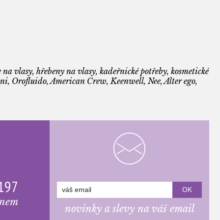
 na vlasy, hřebeny na vlasy, kadeřnické potřeby, kosmetické
i, Orofluido, American Crew, Keenwell, Nee, Alter ego,
 197
onem
novinky a slevy na váš email