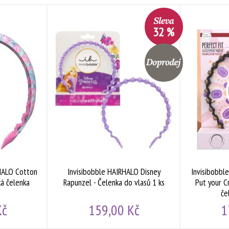
32 %
Doprodej
RHALO Cotton
Invisibobble HAIRHALO Disney
Invisibobbl
á čelenka
Rapunzel - Čelenka do vlasů 1 ks
Put your C
če
Kč
159,00 Kč
1