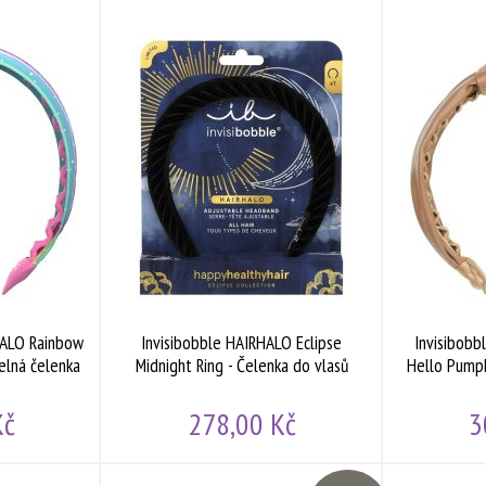
Doprodej
Doprodej
HALO Rainbow
Invisibobble HAIRHALO Eclipse
Invisibobbl
elná čelenka
Midnight Ring - Čelenka do vlasů
Hello Pumpk
Kč
278,00 Kč
3