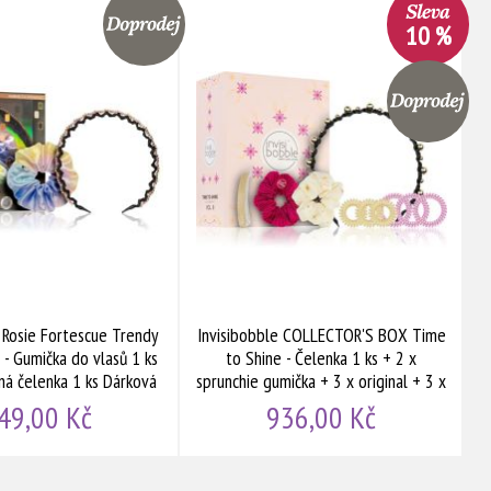
10 %
 Rosie Fortescue Trendy
Invisibobble COLLECTOR'S BOX Time
 - Gumička do vlasů 1 ks
to Shine - Čelenka 1 ks + 2 x
ná čelenka 1 ks Dárková
sprunchie gumička + 3 x original + 3 x
sada
slim + 2 x barrette sponky Dárková
49,00 Kč
936,00 Kč
sada