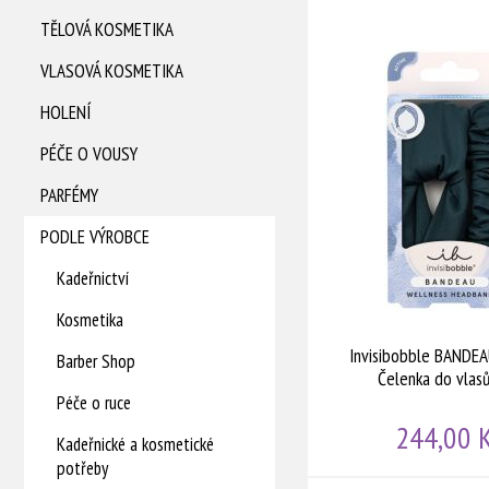
Invisibobble HAIRHALO Flores & Bloom Margarita Bonita - Nastavitelná čelenka do vlasů
TĚLOVÁ KOSMETIKA
VLASOVÁ KOSMETIKA
HOLENÍ
PÉČE O VOUSY
PARFÉMY
PODLE VÝROBCE
Kadeřnictví
Kosmetika
Invisibobble BANDEA
Barber Shop
Čelenka do vlasů
Péče o ruce
244,00 
Kadeřnické a kosmetické
potřeby