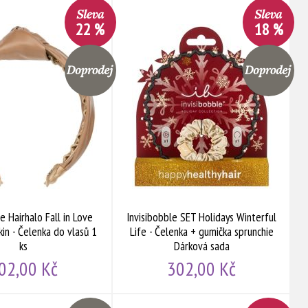
22 %
18 %
e Hairhalo Fall in Love
Invisibobble SET Holidays Winterful
in - Čelenka do vlasů 1
Life - Čelenka + gumička sprunchie
ks
Dárková sada
02,00 Kč
302,00 Kč