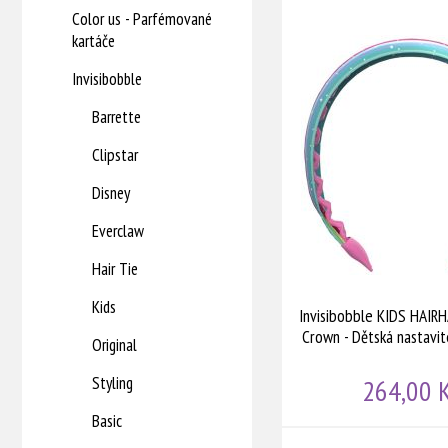
Invisibobble SET Holidays Winterful Life - Čelenka + gumička sprunchie Dárková sada
Color us - Parfémované
kartáče
Invisibobble
Barrette
Clipstar
Disney
Everclaw
Hair Tie
Kids
Invisibobble KIDS HAIR
Crown - Dětská nastavit
Original
Styling
264,00 
Basic
Invisibobble COLLECTOR'S BOX Time to Shine - Čelenka 1 ks + 2 x sprunchie gumička + 3 x original + 3 x slim + 2 x barrette sponky Dárková sada