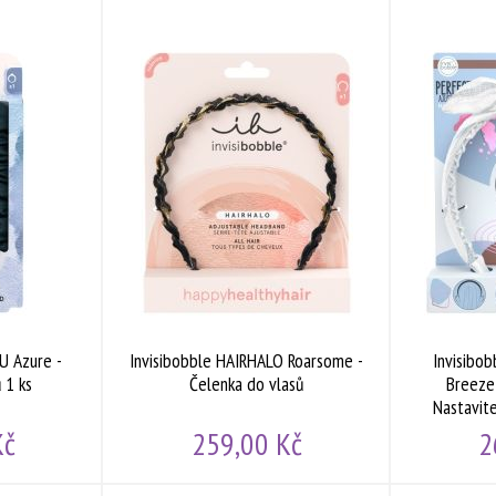
Doprodej
Doprodej
U Azure -
Invisibobble HAIRHALO Roarsome -
Invisibo
 1 ks
Čelenka do vlasů
Breeze
Nastavite
Kč
259,00 Kč
2