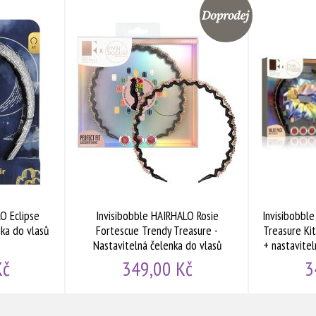
Doprodej
Doprodej
O Eclipse
Invisibobble HAIRHALO Rosie
Invisibobble
ka do vlasů
Fortescue Trendy Treasure -
Treasure Kit
Nastavitelná čelenka do vlasů
+ nastavitel
Barevná 1ks
Kč
349,00 Kč
3