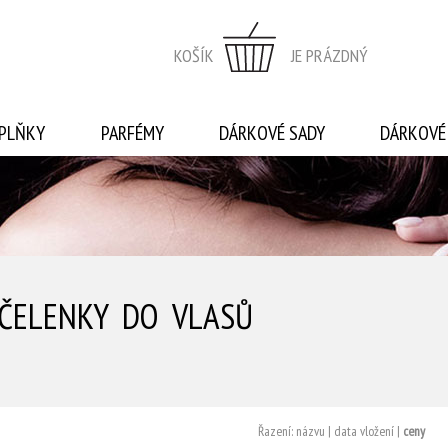
KOŠÍK
JE PRÁZDNÝ
PLŇKY
PARFÉMY
DÁRKOVÉ SADY
DÁRKOVÉ
 ČELENKY DO VLASŮ
Řazení:
názvu
|
data vložení
|
ceny