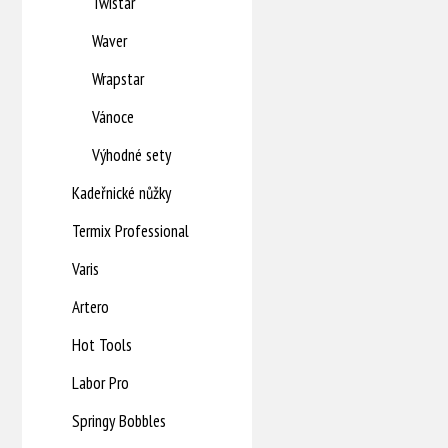
Twistar
Waver
Wrapstar
Vánoce
Výhodné sety
Kadeřnické nůžky
Termix Professional
Varis
Artero
Hot Tools
Labor Pro
Springy Bobbles