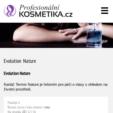
Evolution Nature
Evolution Nature
Kartáč Termix Nature je řešením pro péči o vlasy s ohledem na
životní prostředí.
Položek: 4
Řazení:
názvu
|
data vložení
|
ceny
Na stránku:
20
|
12
|
36