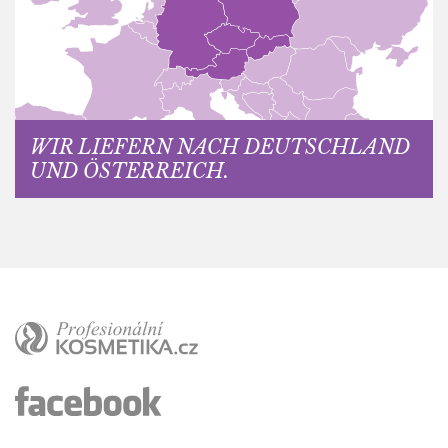
WIR LIEFERN NACH DEUTSCHLAND
UND ÖSTERREICH.