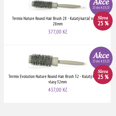
23 dní 4:13:22
Termix Nature Round Hair Brush 28 - Kulatý kartáč na vlasy
25 %
28mm
377,00 Kč
23 dní 4:13:22
25 %
Termix Evolution Nature Round Hair Brush 32 - Kulatý kartáč na
vlasy 32mm
437,00 Kč