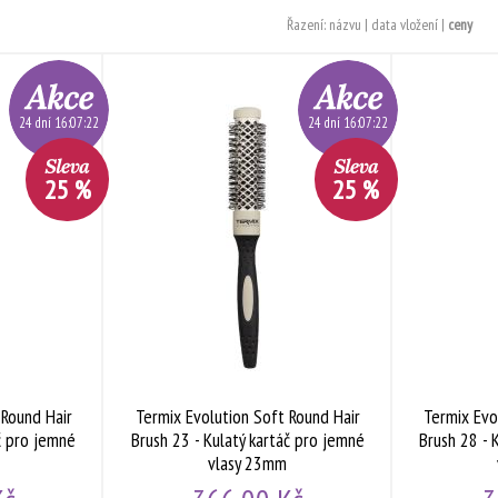
Řazení:
názvu
|
data vložení
|
ceny
24 dní 16:07:21
24 dní 16:07:21
25 %
25 %
 Round Hair
Termix Evolution Soft Round Hair
Termix Evo
áč pro jemné
Brush 23 - Kulatý kartáč pro jemné
Brush 28 - 
vlasy 23mm