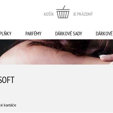
KOŠÍK
JE PRÁZDNÝ
PLŇKY
PARFÉMY
DÁRKOVÉ SADY
DÁRKOVÉ
SOFT
ké kartáče