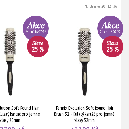
Na stránku:
20
|
12
|
36
24 dní 16:07:21
24 dní 16:07:21
25 %
25 %
lution Soft Round Hair
Termix Evolution Soft Round Hair
Kulatý kartáč pro jemné
Brush 32 - Kulatý kartáč pro jemné
vlasy 28mm
vlasy 32mm