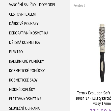
VÁNOČNÍ BALÍČKY - DOPRODEJ
Položek: 7
CESTOVNÍ BALENÍ
Termix Evolution Soft Round Hair Brush 32 - Kulatý kartáč pro jemné vlasy 32mm
DÁRKOVÉ POUKAZY
DEKORATIVNÍ KOSMETIKA
DĚTSKÁ KOSMETIKA
ELEKTRO
KADEŘNICKÉ POMŮCKY
KOSMETICKÉ POMŮCKY
KOSMETICKÉ SADY
MÓDNÍ DOPLŇKY
Termix Evolution Soft
Brush 17 - Kulatý kart
PLEŤOVÁ KOSMETIKA
vlasy 17mm
SLUNEČNÍ OCHRANA