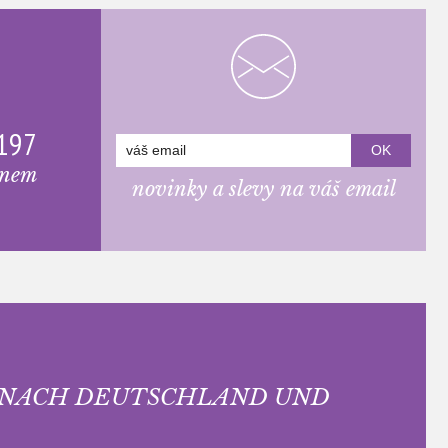
 197
onem
novinky a slevy na váš email
 NACH DEUTSCHLAND UND