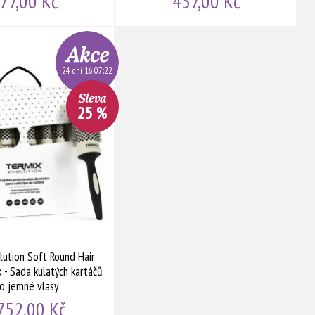
77,00 Kč
437,00 Kč
24 dní 16:07:21
25 %
lution Soft Round Hair
 - Sada kulatých kartáčů
o jemné vlasy
752,00 Kč