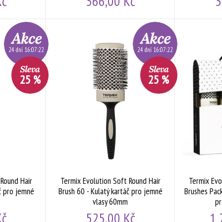
Kč
366,00 Kč
3
24 dní 16:07:21
24 dní 16:07:21
25 %
25 %
 Round Hair
Termix Evolution Soft Round Hair
Termix Evo
áč pro jemné
Brush 60 - Kulatý kartáč pro jemné
Brushes Pack
vlasy 60mm
pr
Kč
525,00 Kč
1 