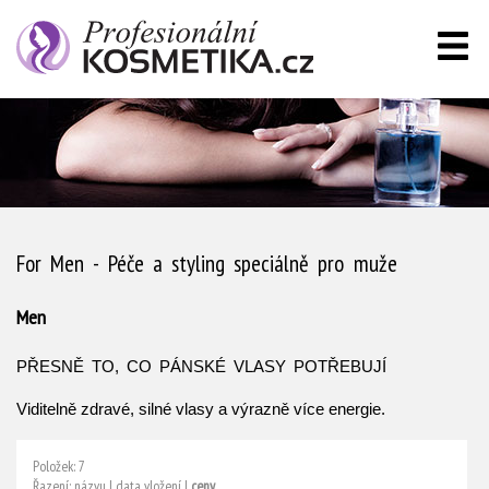
For Men - Péče a styling speciálně pro muže
Men
PŘESNĚ TO, CO PÁNSKÉ VLASY POTŘEBUJÍ
Viditelně zdravé, silné vlasy a výrazně více energie.
Položek: 7
Řazení:
názvu
|
data vložení
|
ceny