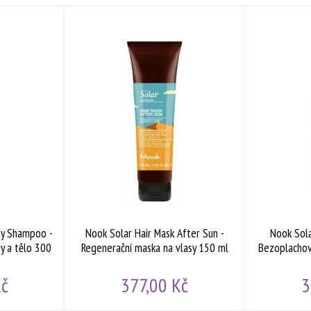
dy Shampoo -
Nook Solar Hair Mask After Sun -
Nook Sola
y a tělo 300
Regenerační maska na vlasy 150 ml
Bezoplachov
Kč
377,00 Kč
3