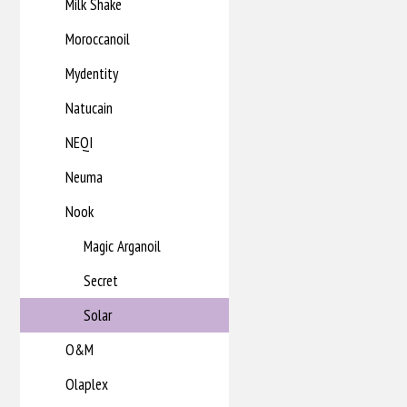
Milk Shake
Moroccanoil
Mydentity
Natucain
NEQI
Neuma
Nook
Magic Arganoil
Secret
Solar
O&M
Olaplex