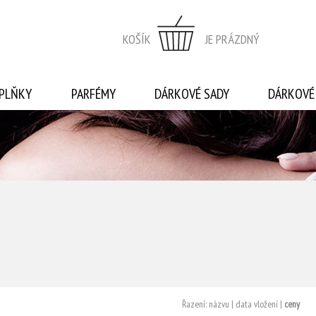
KOŠÍK
JE PRÁZDNÝ
PLŇKY
PARFÉMY
DÁRKOVÉ SADY
DÁRKOVÉ
Řazení:
názvu
|
data vložení
|
ceny