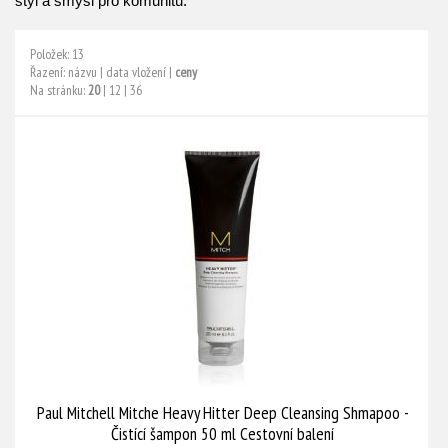
styl a smysl pro komunitu.
Položek: 13
Řazení:
názvu
|
data vložení
|
ceny
Na stránku:
20
|
12
|
36
Paul Mitchell Mitche Heavy Hitter Deep Cleansing Shmapoo -
Čistící šampon 50 ml Cestovní balení