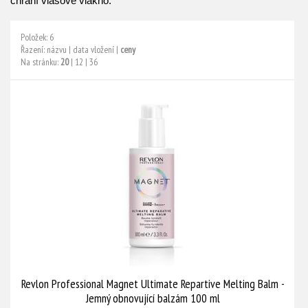
chrání vlasové vlákno.
Položek: 6
Řazení:
názvu
|
data vložení
|
ceny
Na stránku:
20
|
12
|
36
Revlon Professional Magnet Ultimate Repartive Melting Balm -
Jemný obnovující balzám 100 ml