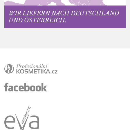
WIR LIEFERN NACH DEUTSCHLAND
UND ÖSTERREICH.