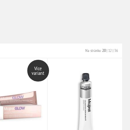
Na stránku:
20
|
12
|
36
Více
variant