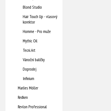
Blond Studio
Hair Touch Up - vlasový
korektor
Homme - Pro muže
Mythic Oil
Tecni.Art
Vánoční balíčky
Doprodej
Infinium
Marlies Möller
Redken
Revlon Professional