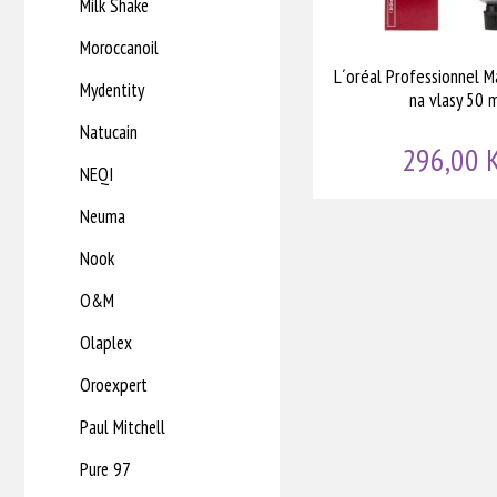
Milk Shake
Moroccanoil
L´oréal Professionnel Ma
Mydentity
na vlasy 50 
Natucain
296,00 
NEQI
Neuma
Nook
O&M
Olaplex
Oroexpert
Paul Mitchell
Pure 97