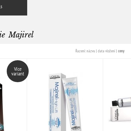
ls
ie Majirel
Řazení:
názvu
|
data vložení
|
ceny
Více
variant