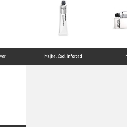
over
Majirel Cool Inforced