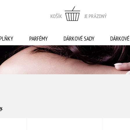
KOŠÍK
JE PRÁZDNÝ
PLŇKY
PARFÉMY
DÁRKOVÉ SADY
DÁRKOVÉ
y.