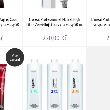
Majirel Cool
L´oréal Professionnel Majirel High
L´oréal Prof
y na vlasy 50
Lift - Zesvětlující barvy na vlasy 50 ml
transparent
Kč
220,00 Kč
2
Více
variant