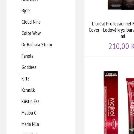
Björk
Cloud Nine
L´oréal Professionnel 
Cover - Ledově krycí barv
Color Wow
ml
210,00 
Dr. Barbara Sturm
Fanola
Goddess
K 18
Kerasilk
Kristin Ess
Malibu C
Maria Nila