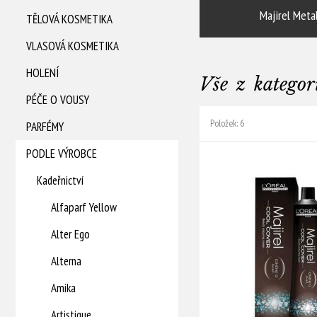
Majirel Meta
TĚLOVÁ KOSMETIKA
VLASOVÁ KOSMETIKA
HOLENÍ
Vše z kategor
PÉČE O VOUSY
Položek: 6
PARFÉMY
PODLE VÝROBCE
L´oréal Professionnel Majirel Cool Inforced - Oxidační barva na vlasy 50 ml
Kadeřnictví
Alfaparf Yellow
Alter Ego
Alterna
Amika
Artistique