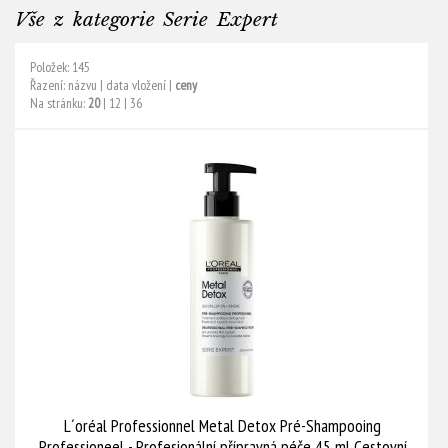
Vše z kategorie Serie Expert
Položek: 145
Řazení:
názvu
|
data vložení
|
ceny
Na stránku:
20
|
12
|
36
L´oréal Professionnel Metal Detox Pré-Shampooing
Professioneel - Profesionální přípravná péče 45 ml Cestovní