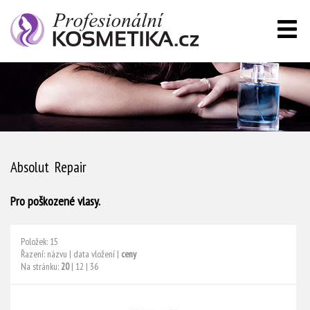
Absolut Repair
Pro poškozené vlasy.
Položek: 15
Řazení:
názvu
|
data vložení
|
ceny
Na stránku:
20
|
12
|
36