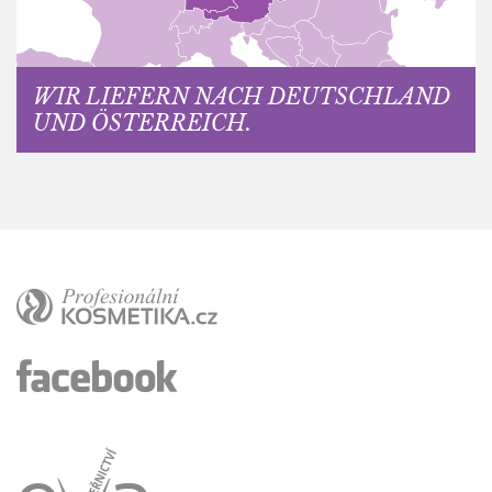
WIR LIEFERN NACH DEUTSCHLAND
UND ÖSTERREICH.