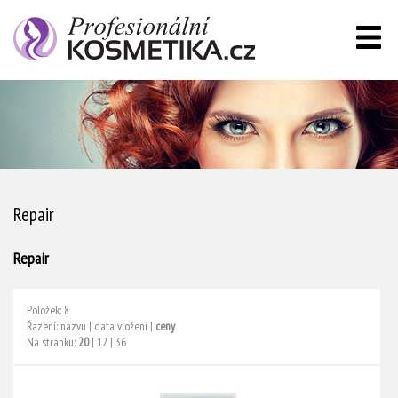
Repair
Repair
Položek: 8
Řazení:
názvu
|
data vložení
|
ceny
Na stránku:
20
|
12
|
36