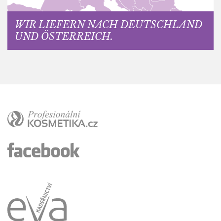
WIR LIEFERN NACH DEUTSCHLAND
UND ÖSTERREICH.