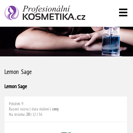
Lemon Sage
Lemon Sage
Položek: 9
Řazení:
názvu
|
data vložení
|
ceny
Na stránku:
20
|
12
|
36