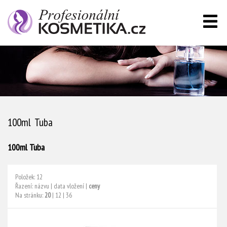
100ml Tuba
100ml Tuba
Položek: 12
Řazení:
názvu
|
data vložení
|
ceny
Na stránku:
20
|
12
|
36