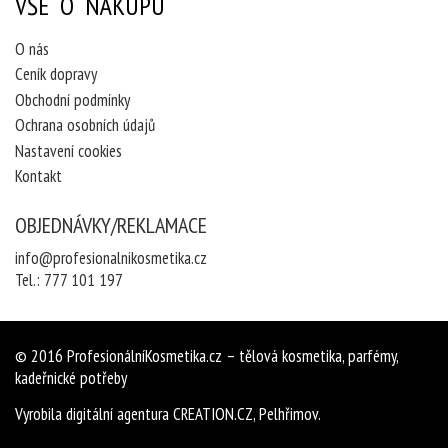
VŠE O NÁKUPU
O nás
Ceník dopravy
Obchodní podmínky
Ochrana osobních údajů
Nastavení cookies
Kontakt
OBJEDNÁVKY/REKLAMACE
info@profesionalnikosmetika.cz
Tel.:
777 101 197
© 2016
ProfesionálníKosmetika.cz
– tělová kosmetika, parfémy,
kadeřnické potřeby
Vyrobila
digitální agentura
CREATION.CZ
,
Pelhřimov
.