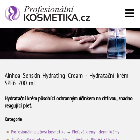
Ainhoa Senskin Hydrating Cream - Hydratační krém
SPF6 200 ml
Hydratační krém působící ochranným účinkem na citlivou, snadno
reagující pleť.
Kategorie
Profesionální pleťová kosmetika
→
Pleťové krémy - denní krémy
Zboží podle výrobce
→
Kosmetika
→
Ainhoa - Pěstící a tělová