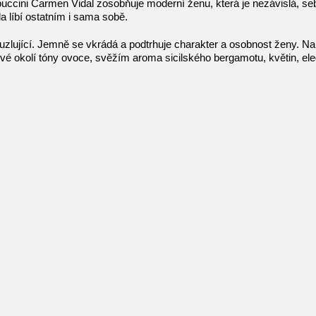
cini Carmen Vidal zosobňuje moderní ženu, která je nezávislá, sebej
a líbí ostatním i sama sobě.
zlující. Jemně se vkrádá a podtrhuje charakter a osobnost ženy. Na 
vé okolí tóny ovoce, svěžím aroma sicilského bergamotu, květin, el