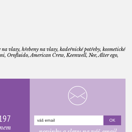
 na vlasy, hřebeny na vlasy, kadeřnické potřeby, kosmetické
i, Orofluido, American Crew, Keenwell, Nee, Alter ego,
 197
onem
novinky a slevy na váš email