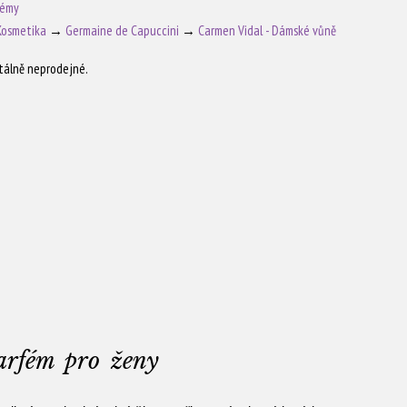
fémy
Kosmetika
→
Germaine de Capuccini
→
Carmen Vidal - Dámské vůně
tálně neprodejné.
arfém pro ženy