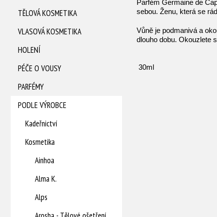
Parfém Germaine de Capuc
sebou. Ženu, která se rád
TĚLOVÁ KOSMETIKA
Vůně je podmanivá a okou
VLASOVÁ KOSMETIKA
dlouho dobu. Okouzlete s
HOLENÍ
PÉČE O VOUSY
30ml
PARFÉMY
PODLE VÝROBCE
Kadeřnictví
Kosmetika
Ainhoa
Alma K.
Alps
Arosha - Tělové ošetření