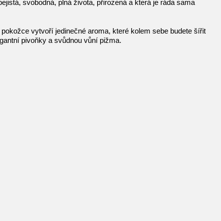
istá, svobodná, plná života, přirozená a která je ráda sama
pokožce vytvoří jedinečné aroma, které kolem sebe budete šířit
egantní pivoňky a svůdnou vůní pižma.