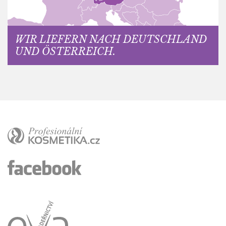
WIR LIEFERN NACH DEUTSCHLAND
UND ÖSTERREICH.