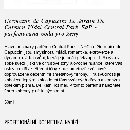
Germaine de Capuccini Le Jardin De
Carmen Vidal Central Park EdP -
parfemovaná voda pro ženy
Hlavními znaky parfému Central Park – NYC od Germaine de
Capuccini jsou smyslnost, mládí, romantika, extroverze a
dynamika. Jde o vůni, která je jemná i překvapující. Skrývá v
sobě svěží, jiskřivé citrusové tóny a ovocné nuance, které vás
osloví nejdříve. Střední tóny jsou sametově květinové,
doprovázené decentními smetanovými tóny. Hra svůdnosti je
zahalena teplými základními tóny vzácných dřevin a jemným
dotekem pižma. Delikátní rozmar. V tomto parfému naleznete
šarm zahrady plné tajných míst.
50ml
PROFESIONÁLNÍ KOSMETIKA NABÍZÍ: