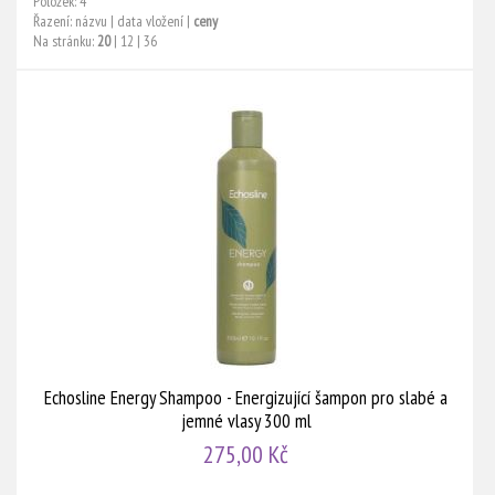
Položek: 4
Řazení:
názvu
|
data vložení
|
ceny
Na stránku:
20
|
12
|
36
Echosline Energy Shampoo - Energizující šampon pro slabé a
jemné vlasy 300 ml
275,00 Kč