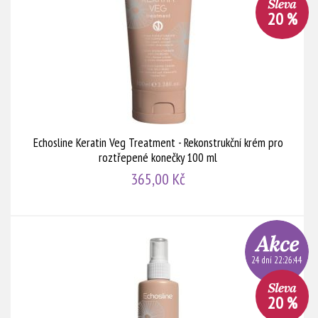
20 %
Echosline Keratin Veg Treatment - Rekonstrukční krém pro
roztřepené konečky 100 ml
365,00 Kč
24 dní 22:26:44
20 %