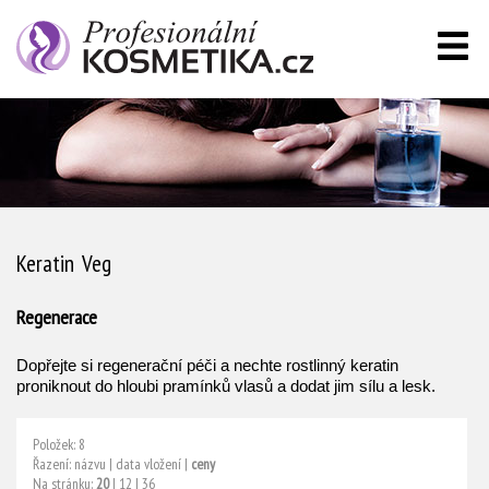
Keratin Veg
Regenerace
Dopřejte si regenerační péči a nechte rostlinný keratin
proniknout do hloubi pramínků vlasů a dodat jim sílu a lesk.
Položek: 8
Řazení:
názvu
|
data vložení
|
ceny
Na stránku:
20
|
12
|
36