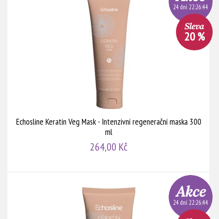
24 dní 22:26:44
20 %
Echosline Keratin Veg Mask - Intenzivní regenerační maska 300
ml
264,00 Kč
24 dní 22:26:44