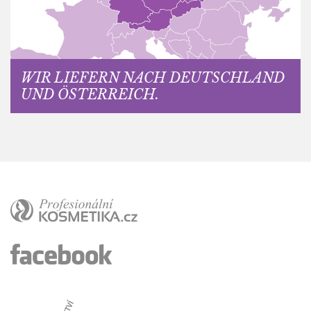
WIR LIEFERN NACH DEUTSCHLAND
UND ÖSTERREICH.