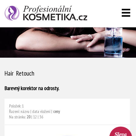
Hair Retouch
Barevný korektor na odrosty.
Položek: 1
Řazení:
názvu
|
data vložení
|
ceny
Na stránku:
20
|
12
|
36