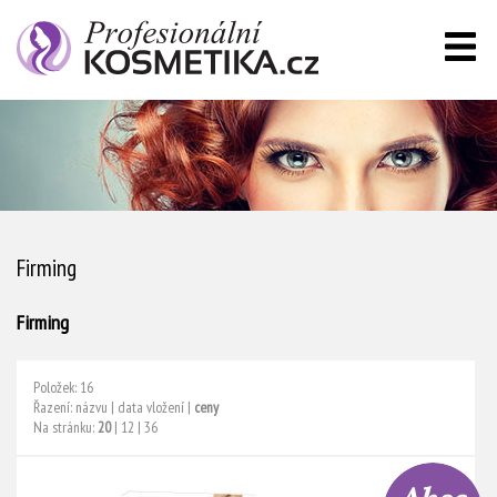
Firming
Firming
Položek: 16
Řazení:
názvu
|
data vložení
|
ceny
Na stránku:
20
|
12
|
36