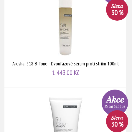
30 %
Arosha .518 B-Tone - Dvoufázové sérum proti striím 100ml
1 443,00 Kč
25 dní 16:36:38
30 %