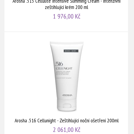
Arosha .515 Cellulite Intensive Slimming Cream - Intenzivní
zeštíhlující krém 200 ml
1 976,00 Kč
Arosha .516 Cellunight - Zeštíhlující noční ošetření 200ml
2 061,00 Kč