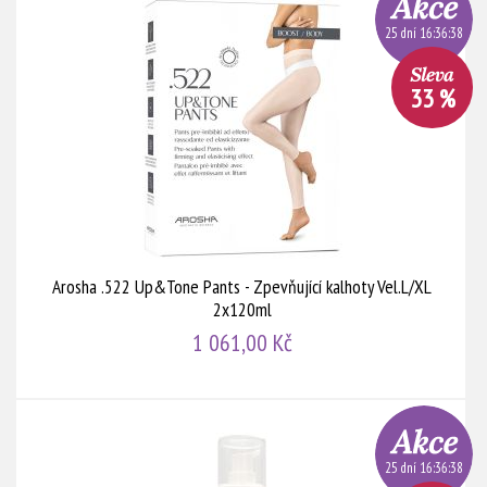
25 dní 16:36:38
33 %
Arosha .522 Up&Tone Pants - Zpevňující kalhoty Vel.L/XL
2x120ml
1 061,00 Kč
25 dní 16:36:38