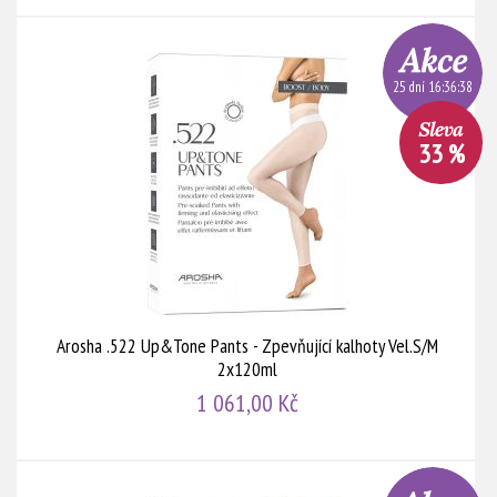
25 dní 16:36:38
33 %
Arosha .522 Up&Tone Pants - Zpevňující kalhoty Vel.S/M
2x120ml
1 061,00 Kč