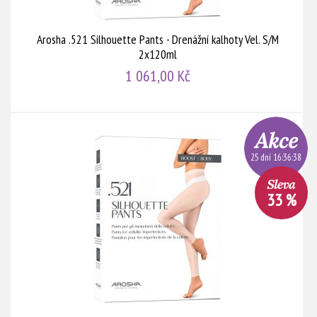
Arosha .521 Silhouette Pants - Drenážní kalhoty Vel. S/M
2x120ml
1 061,00 Kč
25 dní 16:36:38
33 %