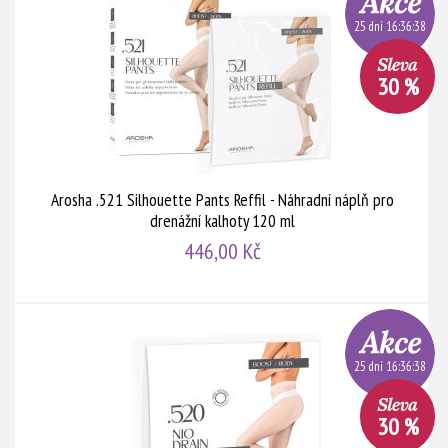
25 dní 16:36:38
30 %
Arosha .521 Silhouette Pants Reffil - Náhradní náplň pro
drenážní kalhoty 120 ml
446,00 Kč
25 dní 16:36:38
30 %