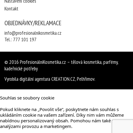
Nastavení cookies
Kontakt
OBJEDNÁVKY/REKLAMACE
info@profesionalnikosmetika.cz
Tel.:
777 101 197
© 2016
ProfesionálníKosmetika.cz
– tělová kosmetika, parfémy,
kadeřnické potřeby
Vyrobila
digitální agentura
CREATION.CZ
,
Pelhřimov
.
Souhlas se soubory cookie
Pokud kliknete na „Povolit vše“, poskytnete nám souhlas s
ukládáním cookie na vašem zařízení. Díky nim vám můžeme
nabídnou personalizovaný obsah. Pomohou nám také s
analýzami provozu a marketingem.