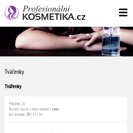
Tvářenky
Tvářenky
Položek: 16
Řazení:
názvu
|
data vložení
|
ceny
Na stránku:
20
|
12
|
36