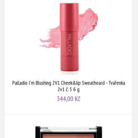
Palladio I´m Blushing 2V1 Cheek&lip Sweatheard - Tvářenka
2v1 č. 5 6 g
344,00 Kč