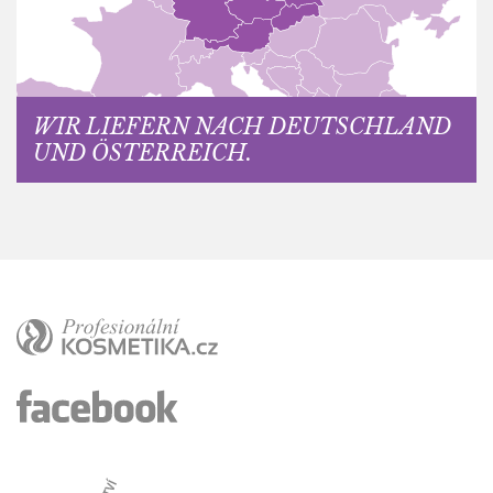
WIR LIEFERN NACH DEUTSCHLAND
UND ÖSTERREICH.