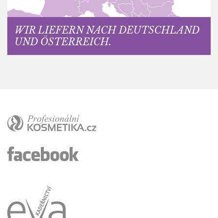
WIR LIEFERN NACH DEUTSCHLAND
UND ÖSTERREICH.