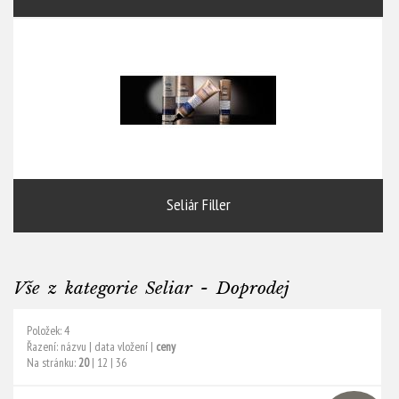
Seliár Filler
Vše z kategorie Seliar - Doprodej
Položek: 4
Řazení:
názvu
|
data vložení
|
ceny
Na stránku:
20
|
12
|
36