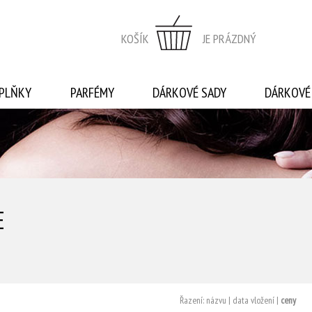
KOŠÍK
JE PRÁZDNÝ
PLŇKY
PARFÉMY
DÁRKOVÉ SADY
DÁRKOVÉ
E
Řazení:
názvu
|
data vložení
|
ceny