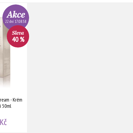
22 dní 17:08:57
40 %
ream - Krém
i 50ml
 Kč