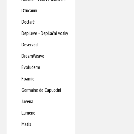
D'lucanni
Declaré
Depiléve - Depilační vosky
Deserved
DreamWeave
Evoluderm
Foamie
Germaine de Capuccini
Juvena
Lumene
Matis