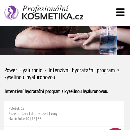
Power Hyaluronic - Intenzivní hydratační program s
kyselinou hyaluronovou
Intenzivní hydratační program s kyselinou hyaluronovou.
Položek: 12
Řazení:
názvu
|
data vložení
|
ceny
Na stránku:
20
|
12
|
36