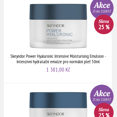
23 dní 21:08:56
25 %
Skeyndor Power Hyaluronic Intensive Moisturising Emulsion -
Intenzivní hydratační emulze pro normální pleť 50ml
1 381,00 Kč
23 dní 21:08:56
25 %