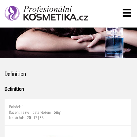
Definition
Definition
Položek: 1
Řazení:
názvu
|
data vložení
|
ceny
Na stránku:
20
|
12
|
36