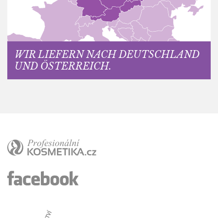
WIR LIEFERN NACH DEUTSCHLAND
UND ÖSTERREICH.