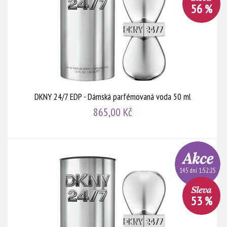
56 %
DKNY 24/7 EDP - Dámská parfémovaná voda 50 ml
865,00 Kč
145 dní 1:52:24
53 %