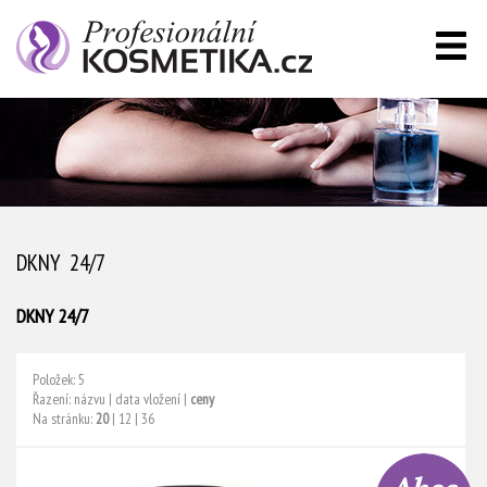
DKNY 24/7
DKNY 24/7
Položek: 5
Řazení:
názvu
|
data vložení
|
ceny
Na stránku:
20
|
12
|
36