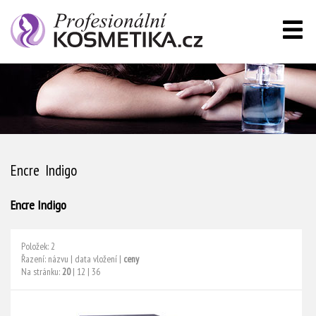
Encre Indigo
Encre Indigo
Položek: 2
Řazení:
názvu
|
data vložení
|
ceny
Na stránku:
20
|
12
|
36