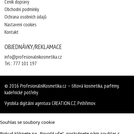
Ceník dopravy
Obchodní podmínky
Ochrana osobních údajů
Nastavení cookies
Kontakt
OBJEDNÁVKY/REKLAMACE
info@profesionalnikosmetika.cz
Tel.:
777 101 197
© 2016
ProfesionálníKosmetika.cz
– tělová kosmetika, parfémy,
kadeřnické potřeby
Vyrobila
digitální agentura
CREATION.CZ
,
Pelhřimov
.
Souhlas se soubory cookie
Pokud kliknete na „Povolit vše“, poskytnete nám souhlas s