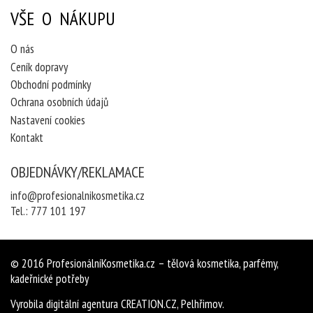
VŠE O NÁKUPU
O nás
Ceník dopravy
Obchodní podmínky
Ochrana osobních údajů
Nastavení cookies
Kontakt
OBJEDNÁVKY/REKLAMACE
info@profesionalnikosmetika.cz
Tel.:
777 101 197
© 2016
ProfesionálníKosmetika.cz
– tělová kosmetika, parfémy,
kadeřnické potřeby
Vyrobila
digitální agentura
CREATION.CZ
,
Pelhřimov
.