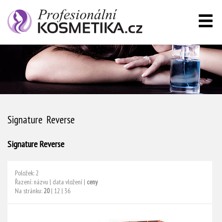
Signature Reverse
Signature Reverse
Položek: 2
Řazení:
názvu
|
data vložení
|
ceny
Na stránku:
20
|
12
|
36