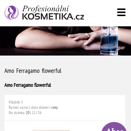
Amo Ferragamo flowerful
Amo Ferragamo flowerful
Položek: 1
Řazení:
názvu
|
data vložení
|
ceny
Na stránku:
20
|
12
|
36