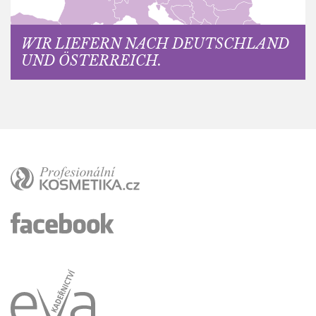
WIR LIEFERN NACH DEUTSCHLAND
UND ÖSTERREICH.